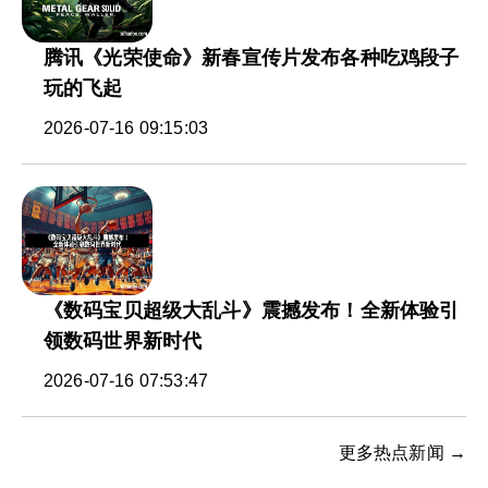
腾讯《光荣使命》新春宣传片发布各种吃鸡段子
玩的飞起
2026-07-16 09:15:03
《数码宝贝超级大乱斗》震撼发布！全新体验引
领数码世界新时代
2026-07-16 07:53:47
更多热点新闻 →