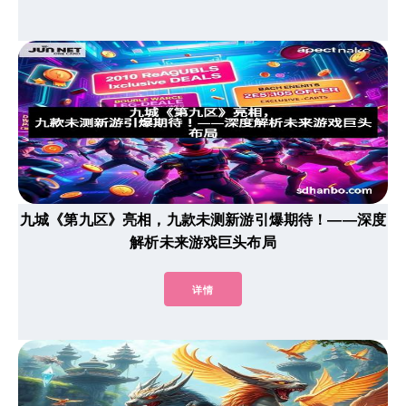
九城《第九区》亮相，九款未测新游引爆期待！——深度
解析未来游戏巨头布局
详情