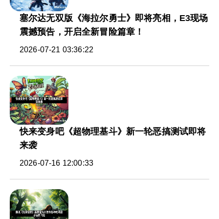
塞尔达无双版《海拉尔勇士》即将亮相，E3现场
震撼预告，开启全新冒险篇章！
2026-07-21 03:36:22
快来变身吧《超物理基斗》新一轮恶搞测试即将
来袭
2026-07-16 12:00:33